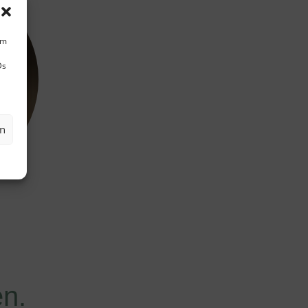
um
s
Ds
en
en.