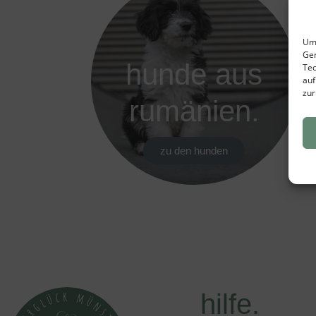
Um 
Ger
hunde aus
Tec
auf
zur
rumänien.
zu den hunden
hilfe.