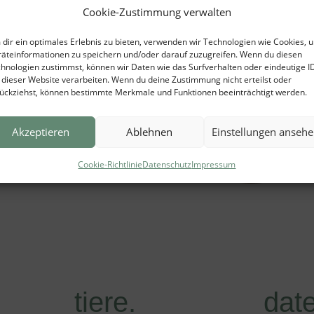
Cookie-Zustimmung verwalten
dir ein optimales Erlebnis zu bieten, verwenden wir Technologien wie Cookies, 
äteinformationen zu speichern und/oder darauf zuzugreifen. Wenn du diesen
katzen au
hnologien zustimmst, können wir Daten wie das Surfverhalten oder eindeutige I
 dieser Website verarbeiten. Wenn du deine Zustimmung nicht erteilst oder
ückziehst, können bestimmte Merkmale und Funktionen beeinträchtigt werden.
münster.
Akzeptieren
Ablehnen
Einstellungen anseh
zu den katzen
Cookie-Richtlinie
Datenschutz
Impressum
tiere.
dat