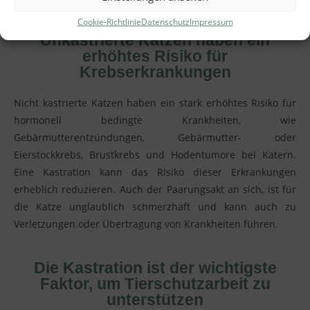
Cookie-Richtlinie
Datenschutz
Impressum
Unkastrierte Katzen haben ein
erhöhtes Risiko für
Krebserkrankungen
Nicht kastrierte Katzen haben ein stark erhöhtes Risiko für
hormonell bedingte Krankheiten, wie
Gebärmutterentzündungen, Gebärmutter- oder
Eierstockkrebs, Brustkrebs und Hodentumore bei Katern.
Eine Kastration kann das Risiko dieser Erkrankungen
erheblich reduzieren.
Auch der Paarungsakt an sich, ist für
die Katze unglaublich schmerzhaft und kann auch zu
Verletzungen oder Übertragung von Krankheiten führen.
Die Kastration ist der wichtigste
Faktor, um Tierschutzarbeit zu
unterstützen