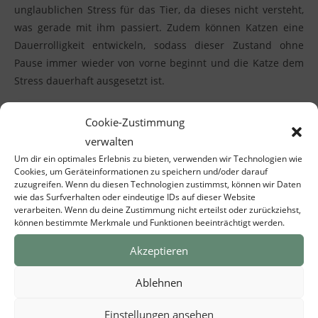
unglaublichen Stress für das Tier, da dieses nicht versteht,
was gerade mit ihm passiert. Zudem können Katzen eine
Dauerrolligkeit entwickeln, sodass dieser Zustand ohne
Pause immer wieder von vorne beginnt und die Katze dem
Stress dauerhaft ausgesetzt ist.
Cookie-Zustimmung
Die Mutterschaft einer Katze ist eine
immense körperliche
verwalten
Herausforderung
Um dir ein optimales Erlebnis zu bieten, verwenden wir Technologien wie
Cookies, um Geräteinformationen zu speichern und/oder darauf
zuzugreifen. Wenn du diesen Technologien zustimmst, können wir Daten
Es mag zwar so erscheinen, dass die Katze im Mutterglück
wie das Surfverhalten oder eindeutige IDs auf dieser Website
schwebt, dies ist aber ein absoluter Irrglaube. Die Aufzucht
verarbeiten. Wenn du deine Zustimmung nicht erteilst oder zurückziehst,
können bestimmte Merkmale und Funktionen beeinträchtigt werden.
von Kitten bedeutet für jede Katze unglaublichen Stress und
auch körperlich extreme Anstrengung. Viele Katzen
Akzeptieren
verlieren stark an Gewicht und sind nach einigen Wochen
ziemlich am Ende ihrer Kräfte. Dieser Stress kann
Ablehnen
verhindert werden und wem das Wohl seiner Katze am
Einstellungen ansehen
Herzen liegt, erspart ihr diese Stressige Zeit.