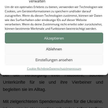
verwalten
Tierglück Münster e.V. gegen den
Um dir ein optimales Erlebnis zu bieten, verwenden wir Technologien wie
Krieg in der
Cookies, um Geräteinformationen zu speichern und/oder darauf
zuzugreifen. Wenn du diesen Technologien zustimmst, können wir Daten
wie das Surfverhalten oder eindeutige IDs auf dieser Website
verarbeiten. Wenn du deine Zustimmung nicht erteilst oder zurückziehst,
Ukraine.
können bestimmte Merkmale und Funktionen beeinträchtigt werden.
Akzeptieren
Gemeinsam mit vielen anderen tollen Vereinen
organisierten wir Bustouren an die ukrainische
Ablehnen
Grenze, um von dort Flüchtlinge und ihre Vierbeiner
Einstellungen ansehen
nach Deutschland zu holen. Hier vor Ort
unterstützen wir insbesondere ukrainische Familien
Cookie-Richtlinie
Datenschutz
Impressum
bei der Versorgung ihrer Haustiere, suchen
Unterkünfte für sie und ihre Vierbeiner und
begleiten sie im Alltag.
Mit zielgerichteten Spendenaufrufen für die Ukraine,