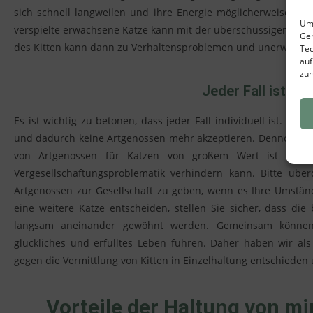
sich schnell langweilen und ihre Energie möglicherweise ni
Um 
verspielte erwachsene Katze kann mit der überschüssigen Energ
Ger
des Kitten kann dann zu Verhaltensproblemen und unerwünsch
Tec
auf
zur
Jeder Fall ist indi
Es ist wichtig zu betonen, dass jeder Fall individuell ist. Es g
und dadurch keine Artgenossen mehr akzeptieren. Dennoch sol
von Artgenossen für Katzen von großem Wert ist und f
Vergesellschaftungsproblematik verhindern kann. Bitte über
Artgenossen zur Gesellschaft zu geben, wenn es Ihre Umstän
eine weitere Katze entscheiden, stellen Sie sicher, dass d
langsam aneinander gewöhnt werden. Gemeinsam können 
glückliches und erfülltes Leben führen. Daher haben wir al
gegen die Vermittlung von Kitten in Einzelhaltung entschieden 
Vorteile der Haltung von mi