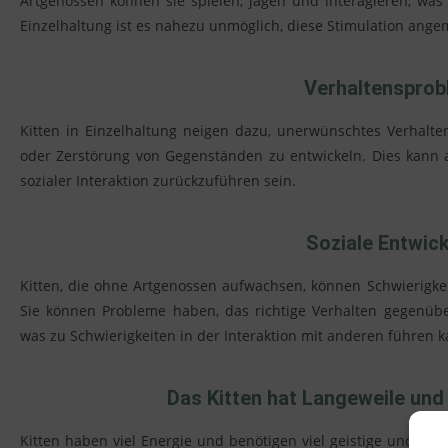
Artgenossen können sie spielen, jagen und interagieren, was
Einzelhaltung ist es nahezu unmöglich, diese Stimulation ange
Verhaltenspro
Kitten in Einzelhaltung neigen dazu, unerwünschtes Verhal
oder Zerstörung von Gegenständen zu entwickeln. Dies kann 
sozialer Interaktion zurückzuführen sein.
Soziale Entwic
Kitten, die ohne Artgenossen aufwachsen, können Schwierigke
Sie können Probleme haben, das richtige Verhalten gegenüb
was zu Schwierigkeiten in der Interaktion mit anderen führen k
Das Kitten hat Langeweile und
Kitten haben viel Energie und benötigen viel geistige und körp