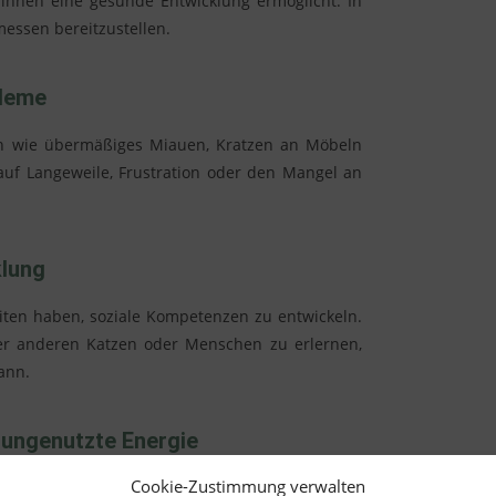
 ihnen eine gesunde Entwicklung ermöglicht. In
messen bereitzustellen.
bleme
ten wie übermäßiges Miauen, Kratzen an Möbeln
auf Langeweile, Frustration oder den Mangel an
klung
iten haben, soziale Kompetenzen zu entwickeln.
er anderen Katzen oder Menschen zu erlernen,
ann.
 ungenutzte Energie
Cookie-Zustimmung verwalten
erliche Stimulation. In Einzelhaltung können sie