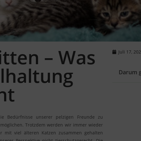
itten – Was
Juli 17, 20
lhaltung
Darum g
ht
die Bedürfnisse unserer pelzigen Freunde zu
 ermöglichen. Trotzdem werden wir immer wieder
der mit viel älteren Katzen zusammen gehalten
serer Perspektive nicht tierschutzgerecht. Die