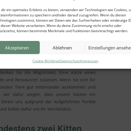
cht ausreichend abbauen. Selbst eine junge und
dir ein optimales Erlebnis zu bieten, verwenden wir Technologien wie Cookies, 
ie eines Kitten nichts anfangen. Die Langeweile
äteinformationen zu speichern und/oder darauf zuzugreifen. Wenn du diesen
tem Verhalten führen.
hnologien zustimmst, können wir Daten wie das Surfverhalten oder eindeutige I
 dieser Website verarbeiten. Wenn du deine Zustimmung nicht erteilst oder
ückziehst, können bestimmte Merkmale und Funktionen beeinträchtigt werden.
viduell
Akzeptieren
Ablehnen
Einstellungen anseh
ibt Katzen die bereits zu lange Zeit allein waren,
lten wir immer bedenken, dass die Gesellschaft
Cookie-Richtlinie
Datenschutz
Impressum
rühzeitige Zusammenführungen eine solche
denken Sie die Möglichkeit, Ihrer Katze einen
de und Ressourcen zulassen. Wenn Sie sich für
ie beiden Tiere gut miteinander auskommen und
wir dafür sorgen, dass unsere Katzen ein
s Verein uns aufgrund der Aufgeführten Punkte
und bitten dafür um Ihr Verständnis.
ndestens zwei Kitten